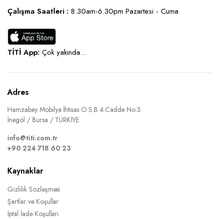
Çalışma Saatleri :
8.30am-6.30pm Pazartesi - Cuma
TİTİ App:
Çok yakında...
Adres
Hamzabey Mobilya İhtisas O.S.B 4.Cadde No:3
İnegöl / Bursa / TÜRKİYE
info@titi.com.tr
+90 224 718 60 23
Kaynaklar
Gizlilik Sözleşmesi
Şartlar ve Koşullar
İptal İade Koşulları