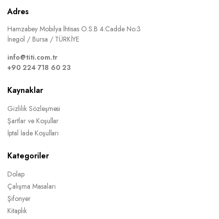
Adres
Hamzabey Mobilya İhtisas O.S.B 4.Cadde No:3
İnegöl / Bursa / TÜRKİYE
info@titi.com.tr
+90 224 718 60 23
Kaynaklar
Gizlilik Sözleşmesi
Şartlar ve Koşullar
İptal İade Koşulları
Kategoriler
Dolap
Çalışma Masaları
Şifonyer
Kitaplık