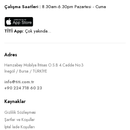
Çalışma Saatleri :
8.30am-6.30pm Pazartesi - Cuma
TİTİ App:
Çok yakında...
Adres
Hamzabey Mobilya İhtisas O.S.B 4.Cadde No:3
İnegöl / Bursa / TÜRKİYE
info@titi.com.tr
+90 224 718 60 23
Kaynaklar
Gizlilik Sözleşmesi
Şartlar ve Koşullar
İptal İade Koşulları