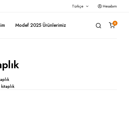
Türkçe
Hesabım
0
şim
Modef 2025 Ürünlerimiz
plık
Police Araba Karyola
Titi Araba Karyola – Kırmızı
Titi Araba Karyola – Siyah
taplık
,
kitaplık
Titi Araba Karyola – Beyaz
Titi Araba Karyola – Gri
Woody Araba Karyola
Princess Fayton Karyola
GTI Araba Karyola – Kırmızı