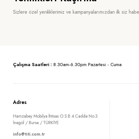
Sizlere özel yeniliklerimiz ve kampanyalarımızdan ilk siz hab
Çalışma Saatleri :
8.30am-6.30pm Pazartesi - Cuma
Adres
Hamzabey Mobilya İhtisas O.S.B 4.Cadde No:3
İnegöl / Bursa / TÜRKİYE
info@titi.com.tr