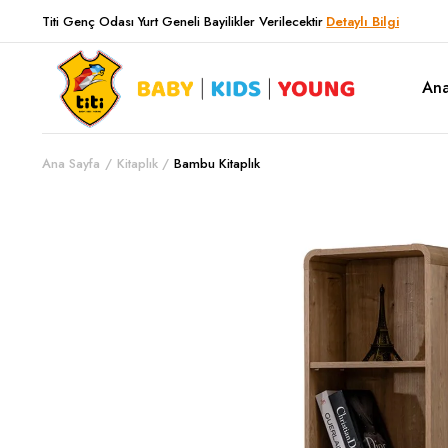
Titi Genç Odası Yurt Geneli Bayilikler Verilecektir
Detaylı Bilgi
Ana
Ana Sayfa
Kitaplık
Bambu Kitaplık
History Genç Odası
History 
Aura Genç Odası
Marbel G
Mocca Genç Odası
Retro Ge
Retro Genç Odası
Mocca G
Marbel Genç Odası
Aura Ge
Gamer G
Rose Ge
Gold Ge