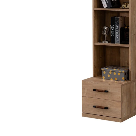
Corner G
Dark Poi
City Gen
Marina G
Bianca G
Stil Genç