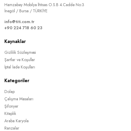
Hamzabey Mobilya İhtisas O.S.B 4.Cadde No:3
İnegöl / Bursa / TÜRKİYE
info@titi.com.tr
+90 224 718 60 23
Kaynaklar
Gizlilik Sözleşmesi
Şartlar ve Koşullar
İptal İade Koşulları
Kategoriler
Dolap
Çalışma Masaları
Şifonyer
Kitaplık
Araba Karyola
Ranzalar