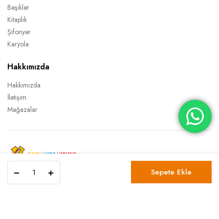
Beşikler
Kitaplık
Şifonyer
Karyola
Hakkımızda
Hakkımızda
İletişim
Mağazalar
Bianca
Copyright 2022 © TİTİ Mobilya Tüm Hakları Saklıdır.
Sepete Ekle
Komodin
quantity
Gizlilik Sözleşmesi
Şartlar ve Koşullar
İptal İade Koşulları
Bianca
Sepete Ekle
Komodin