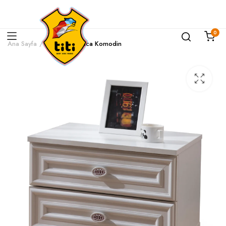
0
Ana Sayfa
Bianca
Bianca Komodin