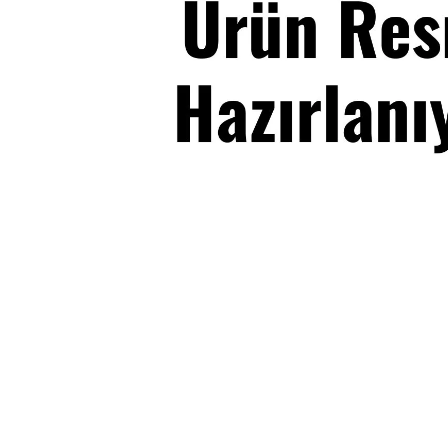
Corner G
Dark Poi
City Gen
Marina G
Bianca G
Stil Genç