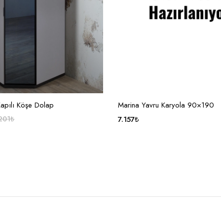
SEPETE EKLE
SEPETE EKLE
apılı Köşe Dolap
Marina Yavru Karyola 90×190
201
₺
7.157
₺