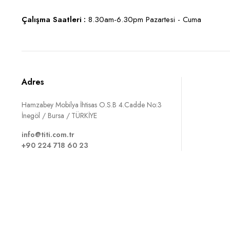
Çalışma Saatleri :
8.30am-6.30pm Pazartesi - Cuma
Adres
Hamzabey Mobilya İhtisas O.S.B 4.Cadde No:3
İnegöl / Bursa / TÜRKİYE
info@titi.com.tr
+90 224 718 60 23