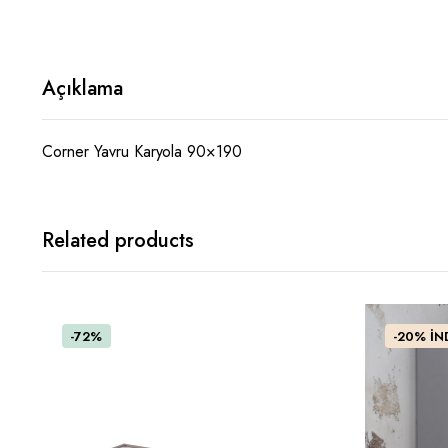
Açıklama
Corner Yavru Karyola 90×190
Related products
-72%
-20% İND