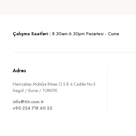
Çalışma Saatleri :
8.30am-6.30pm Pazartesi - Cuma
Adres
Hamzabey Mobilya İhtisas O.S.B 4.Cadde No:3
İnegöl / Bursa / TÜRKİYE
info@titi.com.tr
+90 224 718 60 23