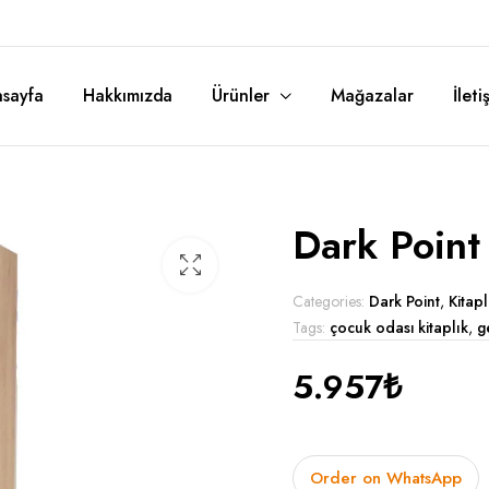
sayfa
Hakkımızda
Ürünler
Mağazalar
İleti
Latte Çocuk Odası
Dark Point 
Bianca Çocuk Odası
Police Çocuk Odası
Categories:
Dark Point
,
Kitapl
Tags:
çocuk odası kitaplık
,
g
Garage Çocuk Odası
5.957
₺
Order on WhatsApp