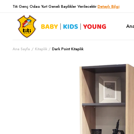
Titi Genç Odası Yurt Geneli Bayilikler Verilecektir
Detaylı Bilgi
Ana
Ana Sayfa
Kitaplık
Dark Point Kitaplık
History Genç Odası
Corner Genç Odası
Dark Point Genç Odası
City Genç Odası
Bianca Genç Odası