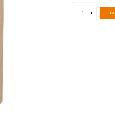
Dark
Se
Point
Kitaplık
quantity