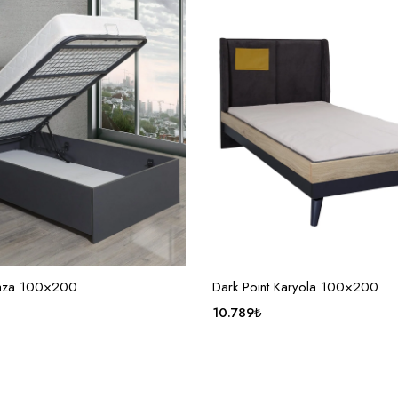
SEPETE EKLE
SEPETE EKLE
Baza 100×200
Dark Point Karyola 100×200
10.789
₺