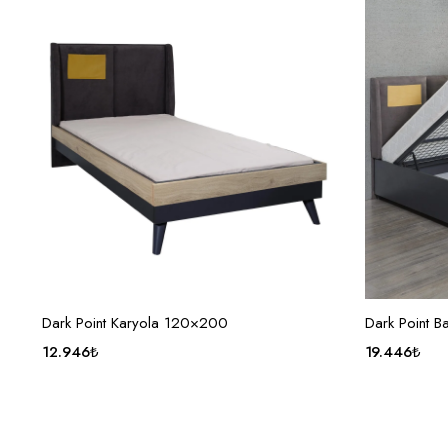
SEPETE EKLE
Dark Point Karyola 120×200
Dark Point 
12.946
₺
19.446
₺