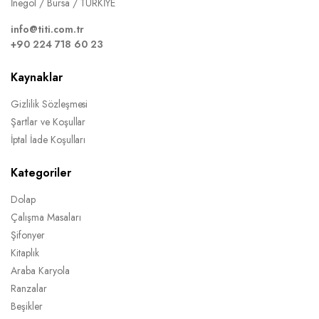
İnegöl / Bursa / TÜRKİYE
info@titi.com.tr
+90 224 718 60 23
Kaynaklar
Gizlilik Sözleşmesi
Şartlar ve Koşullar
İptal İade Koşulları
Kategoriler
Dolap
Çalışma Masaları
Şifonyer
Kitaplık
Araba Karyola
Ranzalar
Beşikler