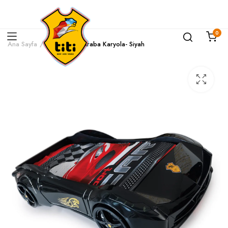
0
Ana Sayfa
Genel
Titi Araba Karyola- Siyah