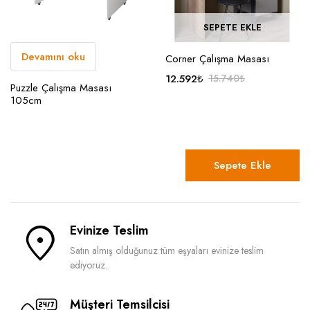
SEPETE EKLE
Devamını oku
Corner Çalışma Masası
12.592
₺
15.740
₺
Puzzle Çalışma Masası
Orijinal
Şu
105cm
fiyat:
andaki
15.740₺.
fiyat:
12.592₺.
Sepete Ekle
Evinize Teslim
Satın almış olduğunuz tüm eşyaları evinize teslim
ediyoruz.
Müşteri Temsilcisi