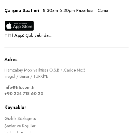
Çalışma Saatleri :
8.30am-6.30pm Pazartesi - Cuma
TİTİ App:
Çok yakında...
Adres
Hamzabey Mobilya İhtisas O.S.B 4.Cadde No:3
İnegöl / Bursa / TÜRKİYE
info@titi.com.tr
+90 224 718 60 23
Kaynaklar
Gizlilik Sözleşmesi
Şartlar ve Koşullar