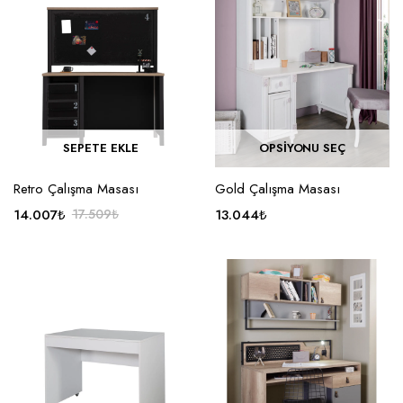
SEPETE EKLE
OPSIYONU SEÇ
Retro Çalışma Masası
Gold Çalışma Masası
14.007
₺
17.509
₺
13.044
₺
Orijinal
Şu
fiyat:
andaki
17.509₺.
fiyat:
14.007₺.