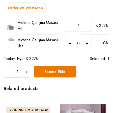
Order on WhatsApp
Victoria Çalışma Masası
3.327
₺
Alt
Victoria Çalışma Masası
0
₺
Üst
Toplam Fiyat
3.327
₺
Selected:
1
Victoria
Sepete Ekle
Çalışma
Masası
quantity
Related products
-20% İNDİRİM + 12 Taksit