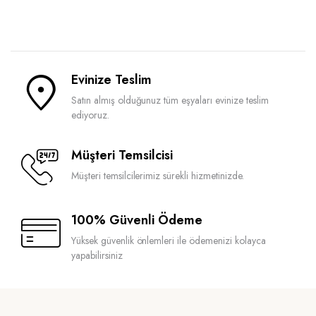
Orijinal
Şu
Orijinal
Şu
fiyat:
andaki
fiyat:
andaki
11.320₺.
fiyat:
11.739₺.
fiyat:
9.056₺.
9.392₺.
Evinize Teslim
Satın almış olduğunuz tüm eşyaları evinize teslim
ediyoruz.
Müşteri Temsilcisi
Müşteri temsilcilerimiz sürekli hizmetinizde.
100% Güvenli Ödeme
Yüksek güvenlik önlemleri ile ödemenizi kolayca
yapabilirsiniz