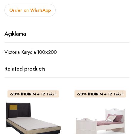
fiyat:
andaki
Order on WhatsApp
5.170₺.
fiyat:
4.200₺.
Açıklama
Victoria Karyola 100×200
Related products
-20% İNDİRİM + 12 Taksit
-20% İNDİRİM + 12 Taksit