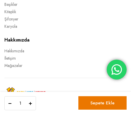
Beşikler
Kitaplık
Şifonyer
Karyola
Hakkımızda
Hakkımızda
İletişim
Mağazalar
Victoria
Copyright 2022 © TİTİ Mobilya Tüm Hakları Saklıdır.
Sepete Ekle
Karyola
100x200
quantity
Gizlilik Sözleşmesi
Şartlar ve Koşullar
İptal İade Koşulları
Victoria
Sepete Ekle
Karyola