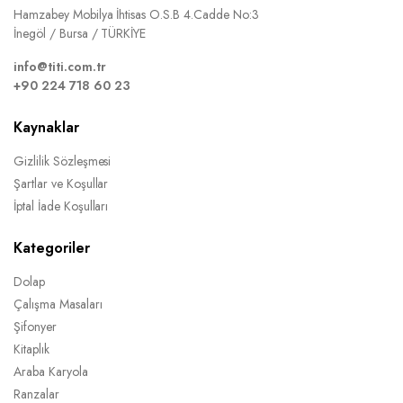
Hamzabey Mobilya İhtisas O.S.B 4.Cadde No:3
İnegöl / Bursa / TÜRKİYE
info@titi.com.tr
+90 224 718 60 23
Kaynaklar
Gizlilik Sözleşmesi
Şartlar ve Koşullar
İptal İade Koşulları
Kategoriler
Dolap
Çalışma Masaları
Şifonyer
Kitaplık
Araba Karyola
Ranzalar