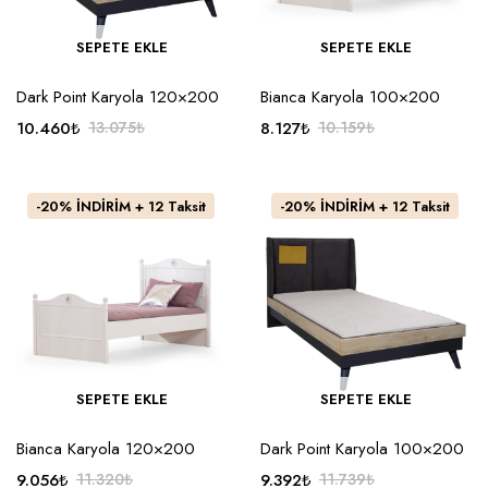
SEPETE EKLE
SEPETE EKLE
Dark Point Karyola 120×200
Bianca Karyola 100×200
10.460
₺
13.075
₺
8.127
₺
10.159
₺
Orijinal
Şu
Orijinal
Şu
fiyat:
andaki
fiyat:
andaki
13.075₺.
fiyat:
10.159₺.
fiyat:
-20% İNDİRİM + 12 Taksit
-20% İNDİRİM + 12 Taksit
10.460₺.
8.127₺.
SEPETE EKLE
SEPETE EKLE
Bianca Karyola 120×200
Dark Point Karyola 100×200
9.056
₺
11.320
₺
9.392
₺
11.739
₺