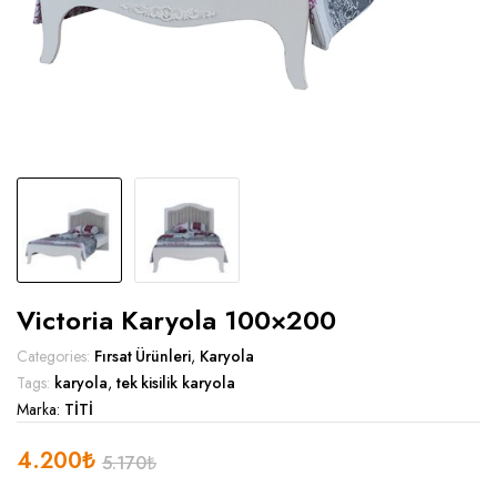
Victoria Karyola 100×200
Categories:
Fırsat Ürünleri
,
Karyola
Tags:
karyola
,
tek kisilik karyola
Marka:
TİTİ
4.200
₺
5.170
₺
Orijinal
Şu