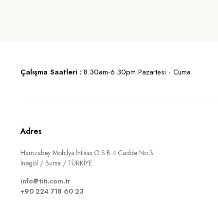
Çalışma Saatleri :
8.30am-6.30pm Pazartesi - Cuma
Adres
Hamzabey Mobilya İhtisas O.S.B 4.Cadde No:3
İnegöl / Bursa / TÜRKİYE
info@titi.com.tr
+90 224 718 60 23