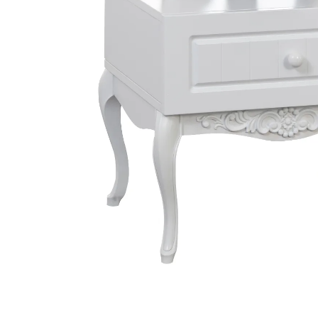
Corner G
Dark Poi
City Gen
Marina G
Bianca G
Stil Genç