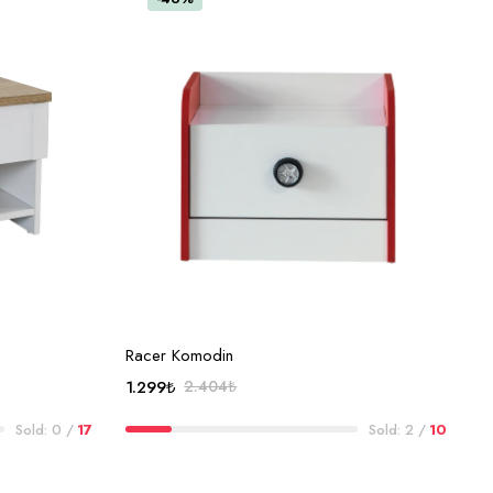
SEPETE EKLE
Racer Komodin
1.299
₺
2.404
₺
Orijinal
Şu
Sold: 0 /
17
Sold: 2 /
10
fiyat:
andaki
2.404₺.
fiyat:
1.299₺.