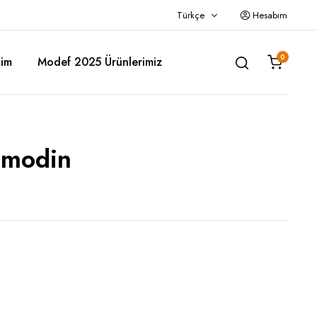
Türkçe
Hesabım
0
şim
Modef 2025 Ürünlerimiz
omodin
Police Araba Karyola
Titi Araba Karyola – Kırmızı
Titi Araba Karyola – Siyah
Titi Araba Karyola – Beyaz
Titi Araba Karyola – Gri
Woody Araba Karyola
Princess Fayton Karyola
GTI Araba Karyola – Kırmızı