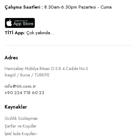
Çalışma Saatleri :
8.30am-6.30pm Pazartesi - Cuma
TİTİ App:
Çok yakında...
Adres
Hamzabey Mobilya İhtisas O.S.B 4.Cadde No:3
İnegöl / Bursa / TÜRKİYE
info@titi.com.tr
+90 224 718 60 23
Kaynaklar
Gizlilik Sözleşmesi
Şartlar ve Koşullar
İptal İade Koşulları