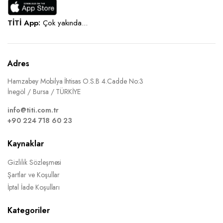
TİTİ App:
Çok yakında...
Adres
Hamzabey Mobilya İhtisas O.S.B 4.Cadde No:3
İnegöl / Bursa / TÜRKİYE
info@titi.com.tr
+90 224 718 60 23
Kaynaklar
Gizlilik Sözleşmesi
Şartlar ve Koşullar
İptal İade Koşulları
Kategoriler