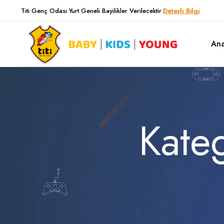
Titi Genç Odası Yurt Geneli Bayilikler Verilecektir
Detaylı Bilgi
Ana
History Genç Odası
Kate
Corner Genç Odası
Dark Point Genç Odası
City Genç Odası
Bianca Genç Odası