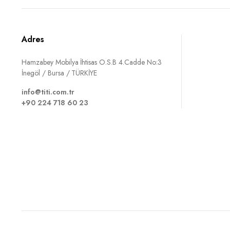
Adres
Hamzabey Mobilya İhtisas O.S.B 4.Cadde No:3
İnegöl / Bursa / TÜRKİYE
info@titi.com.tr
+90 224 718 60 23