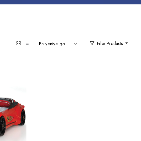
GTI Araba Karyola – Beyaz
Cabrio Araba Karyola
Filter Products