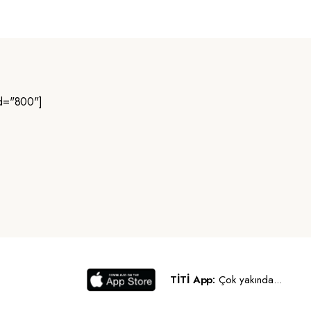
d="800"]
TİTİ App:
Çok yakında...