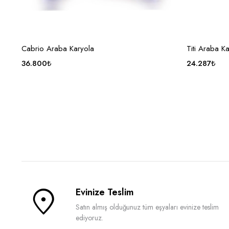
OPSIYONU SEÇ
Cabrio Araba Karyola
Titi Araba K
36.800
₺
24.287
₺
Evinize Teslim
Satın almış olduğunuz tüm eşyaları evinize teslim
ediyoruz.