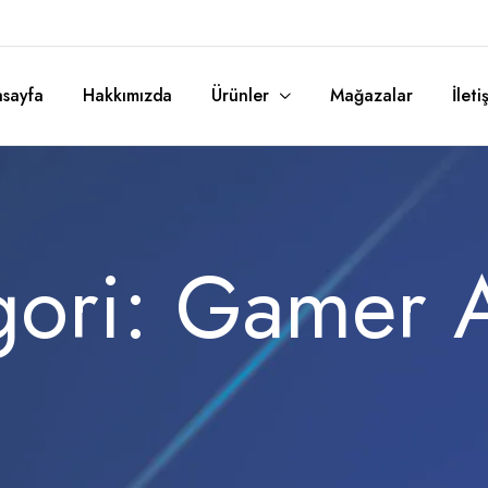
sayfa
Hakkımızda
Ürünler
Mağazalar
İleti
Latte Çocuk Odası
gori:
Gamer 
Bianca Çocuk Odası
Police Çocuk Odası
Garage Çocuk Odası