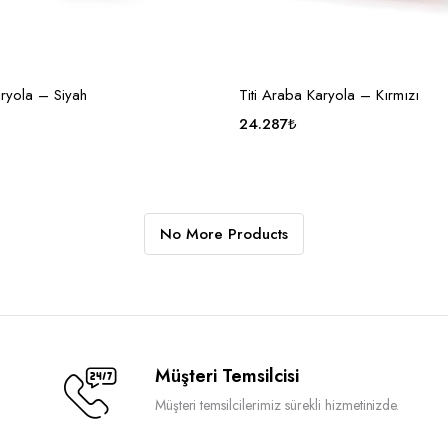
OPSIYONU SEÇ
OPSIYONU SEÇ
aryola – Siyah
Titi Araba Karyola – Kırmızı
24.287
₺
No More Products
Müşteri Temsilcisi
Müşteri temsilcilerimiz sürekli hizmetinizde.