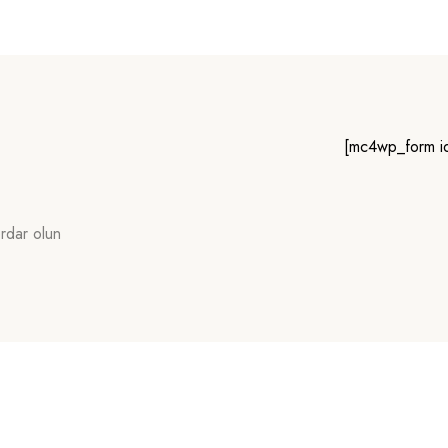
[mc4wp_form i
erdar olun