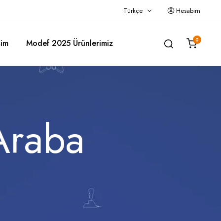
Türkçe
Hesabım
0
şim
Modef 2025 Ürünlerimiz
Police Araba Karyola
Araba
Titi Araba Karyola – Kırmızı
Titi Araba Karyola – Siyah
Titi Araba Karyola – Beyaz
Titi Araba Karyola – Gri
Woody Araba Karyola
Princess Fayton Karyola
GTI Araba Karyola – Kırmızı