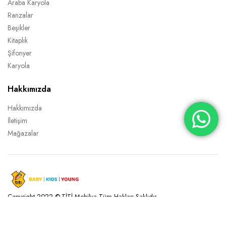
Araba Karyola
Ranzalar
Beşikler
Kitaplık
Şifonyer
Karyola
Hakkımızda
Hakkımızda
İletişim
Mağazalar
Copyright 2022 © TİTİ Mobilya Tüm Hakları Saklıdır.
Gizlilik Sözleşmesi
Şartlar ve Koşullar
İptal İade Koşulları