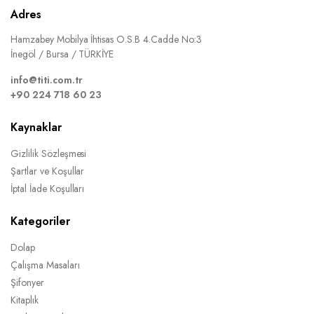
Adres
Hamzabey Mobilya İhtisas O.S.B 4.Cadde No:3
İnegöl / Bursa / TÜRKİYE
info@titi.com.tr
+90 224 718 60 23
Kaynaklar
Gizlilik Sözleşmesi
Şartlar ve Koşullar
İptal İade Koşulları
Kategoriler
Dolap
Çalışma Masaları
Şifonyer
Kitaplık