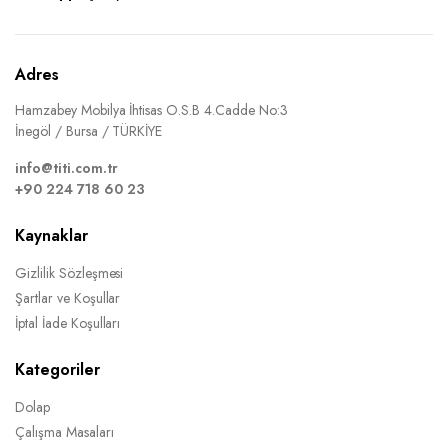
Adres
Hamzabey Mobilya İhtisas O.S.B 4.Cadde No:3
İnegöl / Bursa / TÜRKİYE
info@titi.com.tr
+90 224 718 60 23
Kaynaklar
Gizlilik Sözleşmesi
Şartlar ve Koşullar
İptal İade Koşulları
Kategoriler
Dolap
Çalışma Masaları