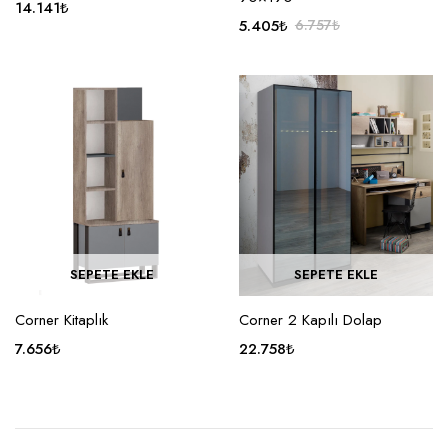
14.141
₺
5.405
₺
6.757
₺
Orijinal
Şu
fiyat:
andaki
6.757₺.
fiyat:
5.405₺.
SEPETE EKLE
SEPETE EKLE
Corner Kitaplık
Corner 2 Kapılı Dolap
7.656
₺
22.758
₺