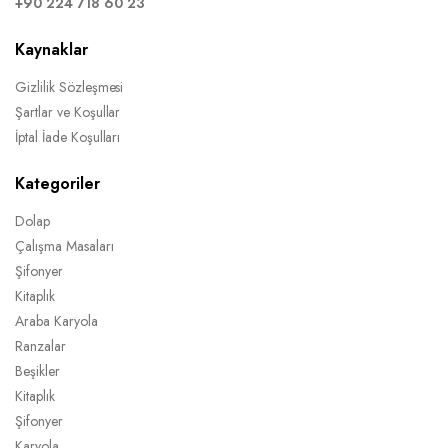
+90 224 718 60 23
Kaynaklar
Gizlilik Sözleşmesi
Şartlar ve Koşullar
İptal İade Koşulları
Kategoriler
Dolap
Çalışma Masaları
Şifonyer
Kitaplık
Araba Karyola
Ranzalar
Beşikler
Kitaplık
Şifonyer
Karyola