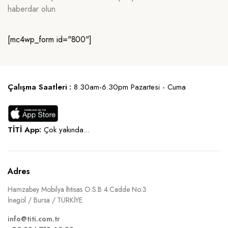
haberdar olun
[mc4wp_form id="800"]
Çalışma Saatleri :
8.30am-6.30pm Pazartesi - Cuma
TİTİ App:
Çok yakında...
Adres
Hamzabey Mobilya İhtisas O.S.B 4.Cadde No:3
İnegöl / Bursa / TÜRKİYE
info@titi.com.tr